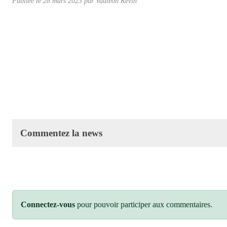
Publiée le
28 mars 2023
par
Vauleon Kevin
Commentez la news
Connectez-vous
pour pouvoir participer aux commentaires.