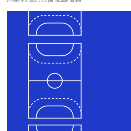
Publiée le
01 août 2026
par
Maxime Tachon